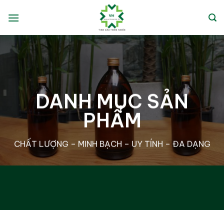
Bỏ
qua
nội
dung
DANH MỤC SẢN
PHẨM
CHẤT LƯỢNG – MINH BẠCH – UY TÍNH – ĐA DẠNG