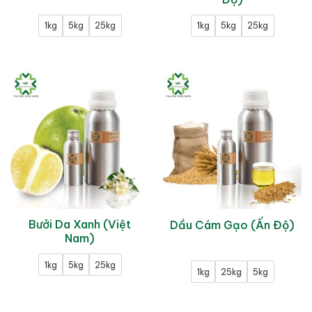
1kg
5kg
25kg
1kg
5kg
25kg
Bưởi Da Xanh (Việt
Dầu Cám Gạo (Ấn Độ)
Nam)
1kg
5kg
25kg
1kg
25kg
5kg