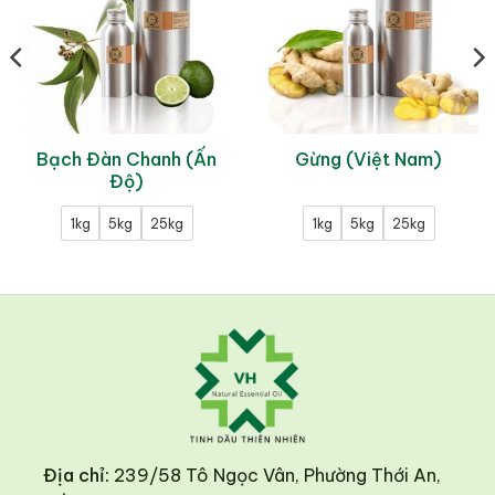
Bạch Đàn Chanh (Ấn
Gừng (Việt Nam)
Độ)
1kg
5kg
25kg
1kg
5kg
25kg
Địa chỉ:
239/58 Tô Ngọc Vân, Phường Thới An,