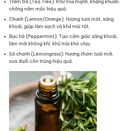
Tràm trà (Tea Tree): Khử mùi mạnh, kháng khuẩn,
chống nấm mốc hiệu quả.
Chanh (Lemon/Orange): Hương tươi mát, sảng
khoái, giúp làm sạch và khử mùi tốt.
Bạc hà (Peppermint): Tạo cảm giác sảng khoái,
làm mới không khí, khử mùi khó chịu.
Sả chanh (Lemongrass): Hương thơm tươi mới,
xua đuổi côn trùng hiệu quả.