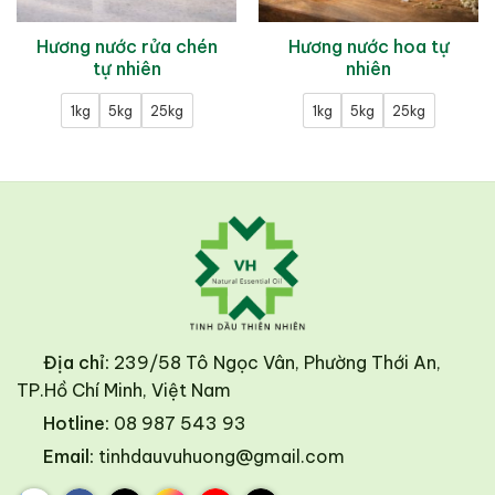
Hương nước rửa chén
Hương nước hoa tự
tự nhiên
nhiên
1kg
5kg
25kg
1kg
5kg
25kg
Địa chỉ:
239/58 Tô Ngọc Vân, Phường Thới An,
TP.Hồ Chí Minh, Việt Nam
Hotline:
08 987 543 93
Email:
tinhdauvuhuong@gmail.com