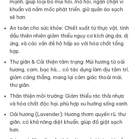
mạnh, giúp loại bỏ mùi hôi, mồ hôi, ngăn chặn vi
khuẩn và nấm mốc phát triển, giữ quần áo sạch
sẽ hơn.
An toàn cho sức khỏe: Chiết xuất từ thực vật, tinh
dầu thiên nhiên giảm thiểu nguy cơ kích ứng da, dị
ứng, và các vấn đề hô hấp so với hóa chất tổng
hợp.
Thư giãn & Cải thiện tâm trạng: Mùi hương từ oải
hương, cam, bạc hà,… có tác dụng làm dịu tâm trí,
giảm căng thẳng, mang lại cảm giác thoải mái,
thư giãn.
Thân thiện môi trường: Giảm thiểu rác thải nhựa
và hóa chất độc hại, phù hợp xu hướng sống xanh.
Oải hương (Lavender): Hương thơm quyến rũ, thư
giãn, có khả năng diệt khuẩn, giúp đồ giặt sạch
hơn.